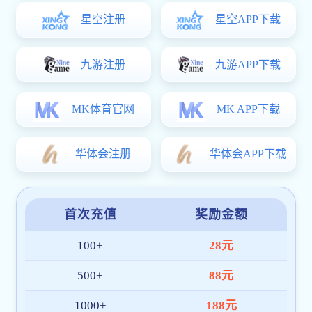
了广泛关注。根据ESPN专家团的预测，快船在这场比
赛中的获胜概率明显占优，仅有两位专家看好勇士能
够逆袭。这一现象不仅反映出快船近期的强劲表现，
也揭示了勇士在面对困难时所需克服的挑战。本文将
从四个方面深入分析这一局面，包括快船的优势、勇
士的劣势、专家意见的分歧以及赛事影响因素，以期
为球迷们提供全面而深入的理解。
1、快船的实力优势
首先，快船本赛季展现出了强大的整体实力。在关键
球员如科怀·伦纳德和保罗·乔治的带领下，球队在攻防
两端均表现出色。他们不仅拥有丰富的季后赛经验，
还具备很强的战术执行能力，这使得他们在面对压力
时能够保持冷静。