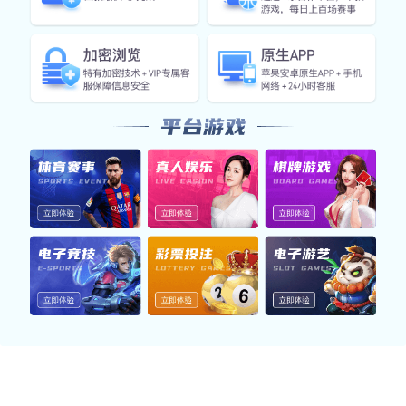
显得格外脆弱，这直接影响到了他们在关键赛事中的
发挥。
此外，勇士在防守端的问题也愈加突出。面对快速攻
击型球队，如快船，他们往往难以有效遏制对方得
分。这种防守上的不足让很多专家对他们能否逆袭持
怀疑态度，因为在高水平对抗中，一支球队如果无法
稳住防线，将会付出惨重代价。
再者，心理因素也是勇士必须克服的一大难关。经历
过几年的辉煌后，他们如今需要重新找回曾经那种无
畏无惧、自信满满的心态。一旦心理负担过重，就可
能导致更大的失误，从而影响整体表现。
3、专家意见为何分歧