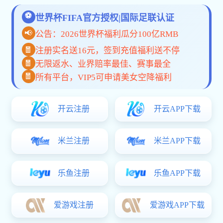
手机App
网页版
快船获胜预测占优ESPN专家团仅两
人看好勇士逆袭
2026-05-28 12:30
88 次阅读
首页
/
体育热讯
在即将到来的NBA季后赛中，快船与勇士的对决引发