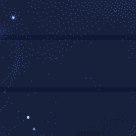
雷迪克巧妙安排艾顿对抗KD
要性不言而喻。尤其是面对像凯文·杜兰特这样的超级球星时，如
遭遇了雷迪克精心设计的攻击策略，特别是艾顿对杜兰特的对抗
度卡的应变四个方面，对这一精彩对决进行深入分析，以揭示双
效得分手时尤为重要。杜兰特作为联盟顶级得分手，其个人能力
力来限制杜兰特的出手次数。然而，这一策略在实际执行中却显