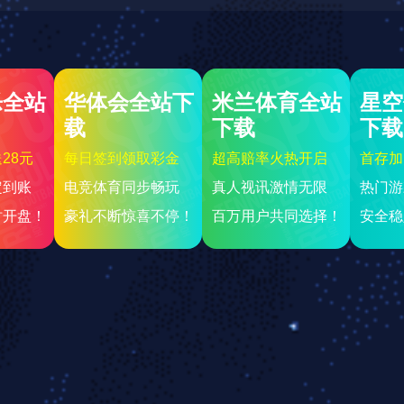
特时，其他球员便有机会获得更多空位投篮机会。这种情况下，
中，由于夹击所消耗的能量，球队整体协作效率下降，使得防守
特，但也会导致团队合作的不平衡。一旦对手能够迅速适应这种
卡需要迅速做出改变，以避免陷入被动局面。
契配合至关重要。雷迪克针对乌度卡布置的夹击进行了巧妙安排
能力较量，更是整个团队意图的一次表现。
持，即使艾顿能够暂时限制住杜兰特，也难以长久维持。他通过
保每个环节都能顺畅运转。这种灵活性不仅提升了球队整体攻防
迪克让对方难以预测下一步动作，从而增强了进攻端威胁。这种面
挥出超乎寻常的效果。