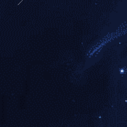
3、艾顿在对抗中的角色
德安德烈·艾顿作为球队的重要内线球员
等多重任务。面对如此巨大的压力，艾顿
首先，在身体素质上，艾顿拥有较强的身
要通过判断力和反应速度来及时调整自己
其次，艾顿还展现出了他的全面性。他不
篮板，为球队提供二次进攻机会。这种全
4、乌度卡应变能力不足
尽管乌度卡在赛季初期表现出色，但在这
作出反应，那么就容易被对手牵着鼻子走
当发现夹击策略效果不佳后，他并没有选
当队伍处于逆境之时，需要教练给予明确