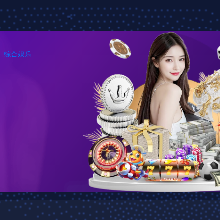
App下载
关于我们
体育热讯
口
APP与网页版入口｜畅享全球
全面覆盖足球、篮球、电竞等项目的赛事资讯与数据
比赛，聚焦热门体育内容， 助您轻松获取赛事动态
手机App
网页版