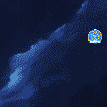
威胁的重任，还需兼顾篮板保护与内线掩护
攻。然而，仅凭身体条件是不够的，他还需
传球线路，让对手难以形成连贯进攻。
助后卫创造空间。同时，他也努力争抢前场
够更好地运转起来。
变化。面对不断变化的局势，如果不能快速
列失误频发，同时也影响到了球员们士气。