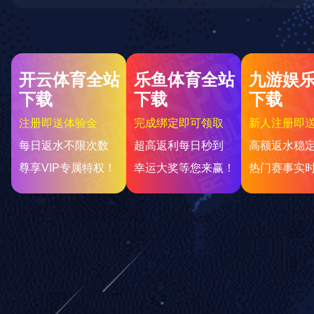
首先，当两名防守球员集中火力夹击杜兰
来撕裂对方防线。此外，在快速反击过程
其次，夹击虽然可以在短时间内抑制杜兰
于更大的风险之下。在这种情况下，乌度
2、队员配合的重要性
篮球是一项团队运动，各个位置之间的默
势。在艾顿对抗杜兰特时，不仅仅是个人
雷迪克清楚地知道，如果没有其他队员支
艾顿，并且在必要的时候进行轮换，以确
另外，通过不断变化阵型和轮换站位，雷
是力量”的精髓，让球队在关键时刻能够发