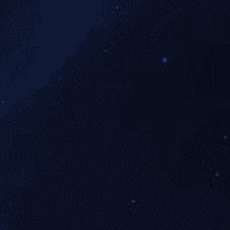
最多荷兰球
卓越的表现而铭记于心。荷兰中场...
持人因卡多
的里奇的女友——意大利美女主持人...